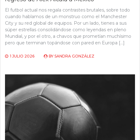
El futbol actual nos regala contrastes brutales, sobre todo
cuando hablamos de un monstruo como el Manchester
City y su red global de equipos. Por un lado, tienes a sus
súper estrellas consolidándose como leyendas en pleno
Mundial, y por el otro, a chavos que prometían muchísimo
pero que terminan topándose con pared en Europa […]
1 JULIO 2026
BY
SANDRA GONZÁLEZ