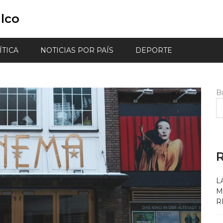
lco
ÍTICA
NOTICIAS POR PAÍS
DEPORTE
B
R
L
M
R