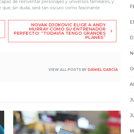
paz de reinventar personajes y universos familiares, y
F
aje que, sin duda, será tan oscuro como fascinante
E
NOVAK DJOKOVIC ELIGE A ANDY
MURRAY COMO SU ENTRENADOR
PERFECTO: “TODAVÍA TENGO GRANDES
PLANES”
D
N
O
VIEW ALL POSTS BY
DANIEL GARCÍA
A
J
J
M