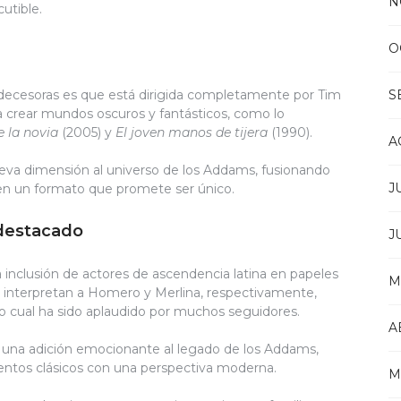
N
cutible.
O
edecesoras es que está dirigida completamente por Tim
S
ra crear mundos oscuros y fantásticos, como lo
e la novia
(2005) y
El joven manos de tijera
(1990).
A
ueva dimensión al universo de los Addams, fusionando
J
en un formato que promete ser único.
 destacado
J
a inclusión de actores de ascendencia latina en papeles
M
s interpretan a Homero y Merlina, respectivamente,
, lo cual ha sido aplaudido por muchos seguidores.
A
 una adición emocionante al legado de los Addams,
ntos clásicos con una perspectiva moderna.
M