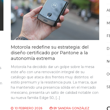
A
M
F
Motorola redefine su estrategia: del
D
diseño certificado por Pantone a la
autonomía extrema
N
a
Motorola ha decidido dar un golpe sobre la mesa
s
este año con una renovación integral de su
O
catálogo que ataca dos frentes muy distintos: el
estilo premium y la resistencia pura. La marca, que
én
S
ha mantenido una presencia sólida en el mercado
mexicano, presenta un salto de calidad notable con
su nueva familia Edge 50, […]
C
10 FEBRERO 2026
BY
SANDRA GONZÁLEZ