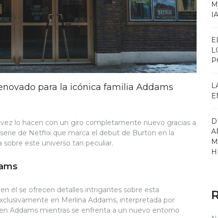
M
I
E
L
P
L
renovado para la icónica familia Addams
E
D
a vez lo hacen con un giro completamente nuevo gracias a
A
 serie de Netflix que marca el debut de Burton en la
M
 sobre este universo tan peculiar.
H
dams
 en él se ofrecen detalles intrigantes sobre esta
 exclusivamente en Merlina Addams, interpretada por
joven Addams mientras se enfrenta a un nuevo entorno