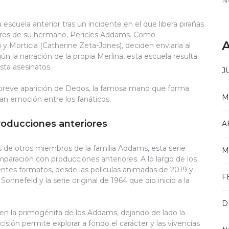
N
 escuela anterior tras un incidente en el que libera pirañas
ores de su hermano, Pericles Addams. Como
A
 Morticia (Catherine Zeta-Jones), deciden enviarla al
 la narración de la propia Merlina, esta escuela resulta
sta asesinatos.
J
 breve aparición de Dedos, la famosa mano que forma
M
an emoción entre los fanáticos.
producciones anteriores
A
s de otros miembros de la familia Addams, esta serie
M
ación con producciones anteriores. A lo largo de los
rentes formatos, desde las películas animadas de 2019 y
F
 Sonnefeld y la serie original de 1964 que dio inicio a la
D
 en la primogénita de los Addams, dejando de lado la
isión permite explorar a fondo el carácter y las vivencias