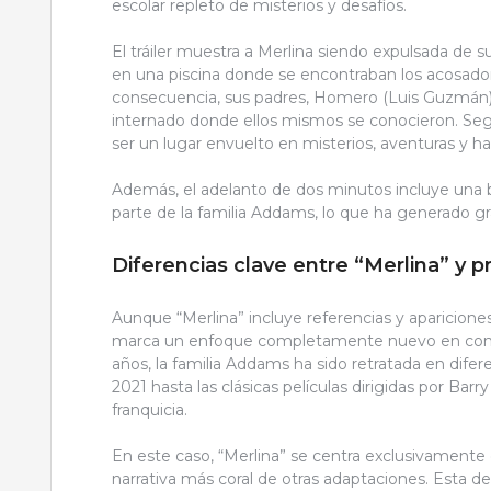
escolar repleto de misterios y desafíos.
El tráiler muestra a Merlina siendo expulsada de su
en una piscina donde se encontraban los acosad
consecuencia, sus padres, Homero (Luis Guzmán) y
internado donde ellos mismos se conocieron. Según
ser un lugar envuelto en misterios, aventuras y ha
Además, el adelanto de dos minutos incluye una
parte de la familia Addams, lo que ha generado gr
Diferencias clave entre “Merlina” y 
Aunque “Merlina” incluye referencias y aparicione
marca un enfoque completamente nuevo en compar
años, la familia Addams ha sido retratada en dife
2021 hasta las clásicas películas dirigidas por Barry
franquicia.
En este caso, “Merlina” se centra exclusivamente
narrativa más coral de otras adaptaciones. Esta dec