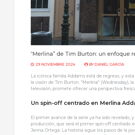
“Merlina” de Tim Burton: un enfoque 
29 NOVIEMBRE 2024
BY
DANIEL GARCÍA
La icónica familia Addams está de regreso, y est
la visión de Tim Burton. “Merlina” (Wednesday), la
televisión, promete ofrecer una perspectiva fresca
Un spin-off centrado en Merlina Ad
El primer avance de la serie ya ha sido revelado, y
producción, que será el primer spin-off centrado
Jenna Ortega. La historia sigue los pasos de la 